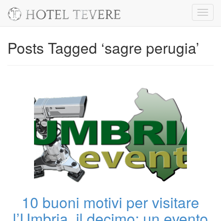
Toggl
navig
Posts Tagged ‘sagre perugia’
10 buoni motivi per visitare
l’Umbria, il decimo: un evento