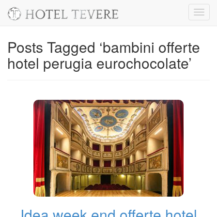
Toggl
navig
Posts Tagged ‘bambini offerte
hotel perugia eurochocolate’
Idea week end offerte hotel