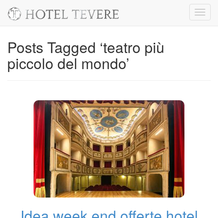
Toggl
navig
Posts Tagged ‘teatro più
piccolo del mondo’
Idea week end offerte hotel