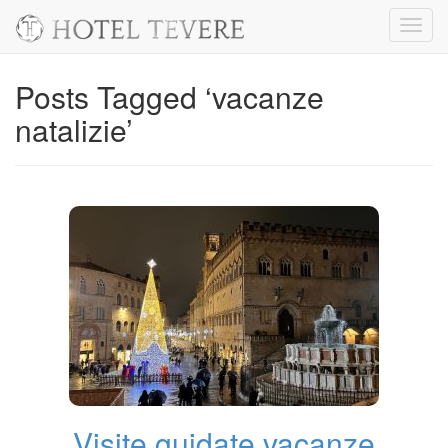
Toggl
navig
Posts Tagged ‘vacanze
natalizie’
Visite guidate vacanze