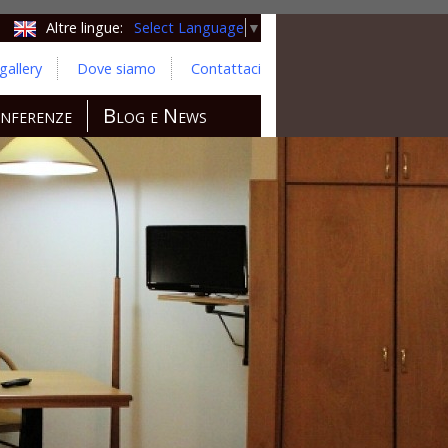
Select Language
▼
Altre lingue:
allery
Dove siamo
Contattaci
nferenze
Blog e News