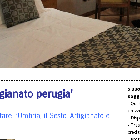
5 Buo
igianato perugia’
soggi
- Qui 
prezz
tare l’Umbria, il Sesto: Artigianato e
- Disp
- Tras
credi
- Prot