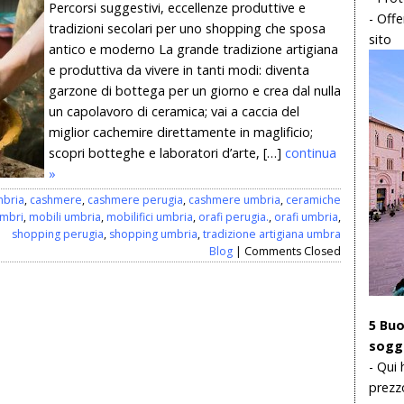
Percorsi suggestivi, eccellenze produttive e
- Offe
tradizioni secolari per uno shopping che sposa
sito
antico e moderno La grande tradizione artigiana
e produttiva da vivere in tanti modi: diventa
garzone di bottega per un giorno e crea dal nulla
un capolavoro di ceramica; vai a caccia del
miglior cachemire direttamente in maglificio;
scopri botteghe e laboratori d’arte, […]
continua
»
mbria
,
cashmere
,
cashmere perugia
,
cashmere umbria
,
ceramiche
umbri
,
mobili umbria
,
mobilifici umbria
,
orafi perugia.
,
orafi umbria
,
shopping perugia
,
shopping umbria
,
tradizione artigiana umbra
Blog
|
Comments Closed
5 Buo
soggi
- Qui 
prezz