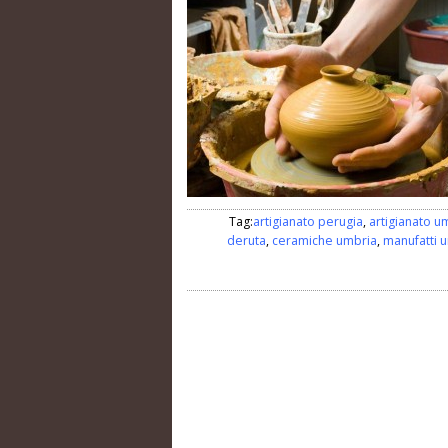
Tag:
artigianato perugia
,
artigianato u
deruta
,
ceramiche umbria
,
manufatti 