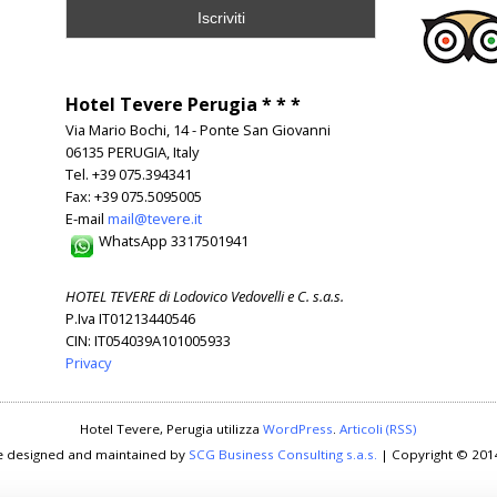
Hotel Tevere Perugia * * *
Via Mario Bochi, 14 - Ponte San Giovanni
06135 PERUGIA, Italy
Tel. +39 075.394341
Fax: +39 075.5095005
E-mail
mail@tevere.it
WhatsApp 3317501941
HOTEL TEVERE di Lodovico Vedovelli e C. s.a.s.
P.Iva IT01213440546
CIN: IT054039A101005933
Privacy
Hotel Tevere, Perugia utilizza
WordPress
.
Articoli (RSS)
e designed and maintained by
SCG Business Consulting s.a.s.
| Copyright © 201