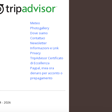
Meteo
Photogallery
Dove siamo
Contattaci
Newsletter
Informazioni e Link
Privacy
TripAdvisor Certificato
di Eccellenza
Paypal, invia ora
denaro per acconto o
prepagamento
4 - 2026