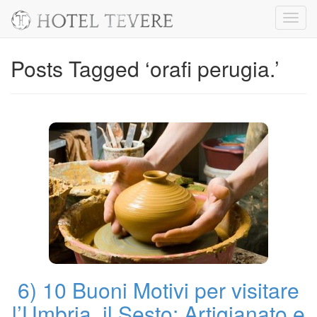
Toggl
navig
Posts Tagged ‘orafi perugia.’
6) 10 Buoni Motivi per visitare
l’Umbria, il Sesto: Artigianato e